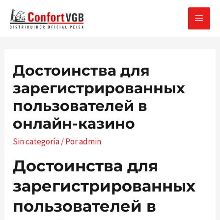
Ir
al
MAI
contenido
MEN
Достоинства для
зарегистрированных
пользователей в
онлайн-казино
Sin categoría
/ Por
admin
Достоинства для
зарегистрированных
пользователей в