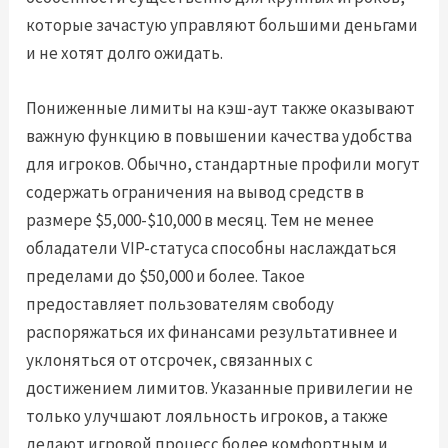
которые зачастую управляют большими деньгами
и не хотят долго ожидать.
Пониженные лимиты на кэш-аут также оказывают
важную функцию в повышении качества удобства
для игроков. Обычно, стандартные профили могут
содержать ограничения на вывод средств в
размере $5,000-$10,000 в месяц. Тем не менее
обладатели VIP-статуса способны наслаждаться
пределами до $50,000 и более. Такое
предоставляет пользователям свободу
распоряжаться их финансами результативнее и
уклоняться от отсрочек, связанных с
достижением лимитов. Указанные привилегии не
только улучшают лояльность игроков, а также
делают игровой процесс более комфортным и