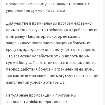
предоставляет шанс участникам стартовать с
увеличенной суммой на балансе.
Для участие в премиальных программах важно
внимательно изучать требования и требования по
отыгрышу. Например, некоторые казино
запрашивают повторного вращения бонусных
средств, прежде чем они смогут быть выведены.
Это возможно колебаться от 20x вплоть до 50x
суммы бонуса. Также стоит обратить внимание на
период действия бонуса и ограничения на игры,
так как не все развлечения могут учитываться при
выполнении условий отыгрыша.
Регулярные промоакции и программы
лояльности pinko предоставляют