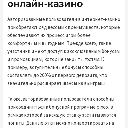
онлайн-казино
Авторизованные пользователи в интернет-казино
приобретают ряд весомых преимуществ, которые
обеспечивают их процесс игры более
комфортным и выгодным. Прежде всего, такие
участники имеют доступ к эксклюзивным бонусам
и промоакциям, которые закрыты гостям. К
примеру, вступительные бонусы способны
составлять до 200% от первого депозита, что
значительно расширяет шансы на выигрыш.
Также, авторизованные пользователи способны
присоединиться к бонусной программе pinco, в
рамках которой за каждую ставку засчитываются
поинты. Данные очки можно конвертировать на