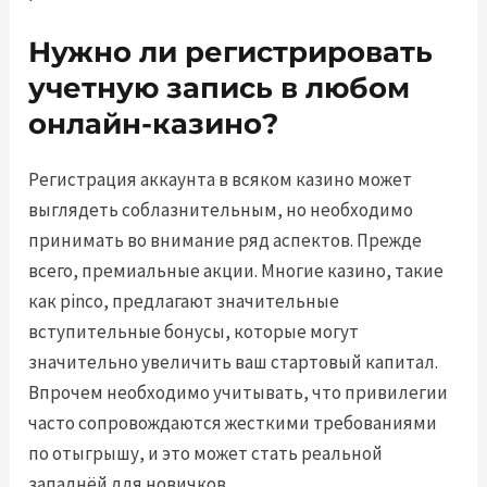
Нужно ли регистрировать
учетную запись в любом
онлайн-казино?
Регистрация аккаунта в всяком казино может
выглядеть соблазнительным, но необходимо
принимать во внимание ряд аспектов. Прежде
всего, премиальные акции. Многие казино, такие
как pinco, предлагают значительные
вступительные бонусы, которые могут
значительно увеличить ваш стартовый капитал.
Впрочем необходимо учитывать, что привилегии
часто сопровождаются жесткими требованиями
по отыгрышу, и это может стать реальной
западнёй для новичков.