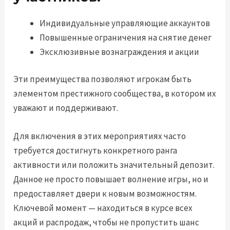
Индивидуальные управляющие аккаунтов
Повышенные ограничения на снятие денег
Эксклюзивные вознаграждения и акции
Эти преимущества позволяют игрокам быть
элементом престижного сообщества, в котором их
уважают и поддерживают.
Для включения в этих мероприятиях часто
требуется достигнуть конкретного ранга
активности или положить значительный депозит.
Данное не просто повышает волнение игры, но и
предоставляет двери к новым возможностям.
Ключевой момент — находиться в курсе всех
акций и распродаж, чтобы не пропустить шанс