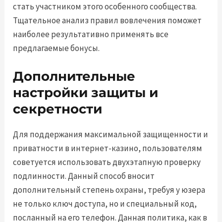
стать участником этого особенного сообщества.
Тщательное анализ правил вовлечения поможет
наиболее результативно применять все
предлагаемые бонусы.
Дополнительные
настройки защиты и
секретности
Для поддержания максимальной защищенности и
приватности в интернет-казино, пользователям
советуется использовать двухэтапную проверку
подлинности. Данный способ вносит
дополнительный степень охраны, требуя у юзера
не только ключ доступа, но и специальный код,
посланный на его телефон. Данная политика, как в