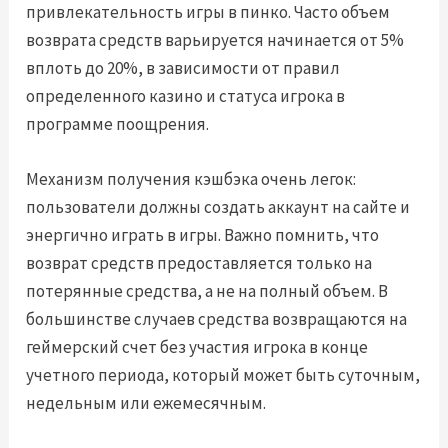
привлекательность игры в пинко. Часто объем
возврата средств варьируется начинается от 5%
вплоть до 20%, в зависимости от правил
определенного казино и статуса игрока в
программе поощрения.
Механизм получения кэшбэка очень легок:
пользователи должны создать аккаунт на сайте и
энергично играть в игры. Важно помнить, что
возврат средств предоставляется только на
потерянные средства, а не на полный объем. В
большинстве случаев средства возвращаются на
геймерский счет без участия игрока в конце
учетного периода, который может быть суточным,
недельным или ежемесячным.