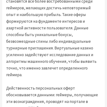
становятся все более востребованными среди
геймеров, желающих достичь неповторимый
опыт и наибольшую прибыль. Такие оферы
формируются на фундаменте интересов и
азартной активности пользователя. Данные
способны быть уникальные бонусы,
безвозмездные спины либо индивидуальные
турнирные приглашения. Виртуальные казино
усиленно задействуют исследование данных и
алгоритмы машинного обучения, чтобы выявить
точно, что именно завлечет определенного
геймера.
Действенность персональных оферт
обосновывается данными: геймеры, получающие
эти вознаграждения, проводят на портале в