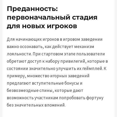
Преданность:
первоначальный стадия
для новых игроков
Для начинающих игроков в игровом заведении
важно осознавать, как действует механизм
лояльности. При стартовом этапе пользователи
обретают доступ к набору привилегий, которые в
состоянии значительно улучшить их геймплей. К
примеру, множество игорных заведений
предлагают вступительные бонусы и
безвозмездные спины, которые дают
возможность участникам попробовать фортуну
без значительных вложений.