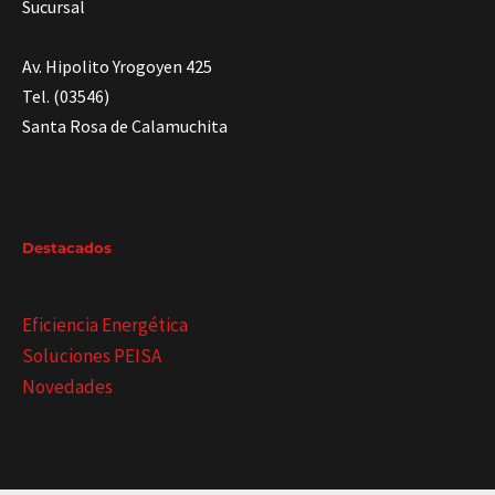
Sucursal
Av. Hipolito Yrogoyen 425
Tel. (03546)
Santa Rosa de Calamuchita
Destacados
Eficiencia Energética
Soluciones PEISA
Novedades