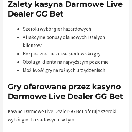
Zalety kasyna Darmowe Live
Dealer GG Bet
Szeroki wybór gier hazardowych
Atrakcyjne bonusy dla nowych i stałych
klientów
Bezpieczne i uczciwe środowisko gry
Obsługa klienta na najwyższym poziomie
Możliwość gry na różnych urządzeniach
Gry oferowane przez kasyno
Darmowe Live Dealer GG Bet
Kasyno Darmowe Live Dealer GG Bet oferuje szeroki
wybór gier hazardowych, w tym: