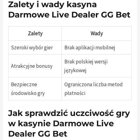
Zalety i wady kasyna
Darmowe Live Dealer GG Bet
Zalety
Wady
Szeroki wybór gier
Brak aplikacji mobilnej
Brak polskiej wersji
Atrakcyjne bonusy
językowej
Bezpieczne
Ograniczona liczba metod
środowisko gry
płatności
Jak sprawdzić uczciwość gry
w kasynie Darmowe Live
Dealer GG Bet