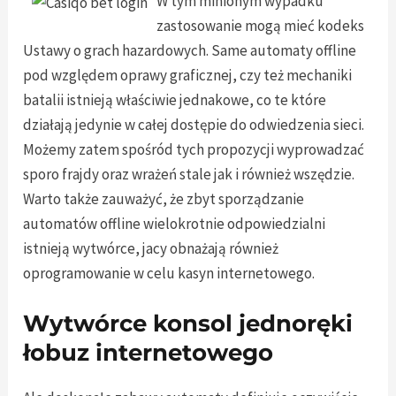
W tym minionym wypadku
zastosowanie mogą mieć kodeks
Ustawy o grach hazardowych. Same automaty offline
pod względem oprawy graficznej, czy też mechaniki
batalii istnieją właściwie jednakowe, co te które
działają jedynie w całej dostępie do odwiedzenia sieci.
Możemy zatem spośród tych propozycji wyprowadzać
sporo frajdy oraz wrażeń stale jak i również wszędzie.
Warto także zauważyć, że zbyt sporządzanie
automatów offline wielokrotnie odpowiedzialni
istnieją wytwórce, jacy obnażają również
oprogramowanie w celu kasyn internetowego.
Wytwórce konsol jednoręki
łobuz internetowego