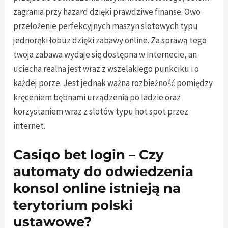
zagrania przy hazard dzięki prawdziwe finanse. Owo
przełożenie perfekcyjnych maszyn slotowych typu
jednoręki łobuz dzięki zabawy online.
Za sprawą tego
twoja zabawa wydaje się dostępna w internecie, an
uciecha realna jest wraz z wszelakiego punkciku i o
każdej porze. Jest jednak ważna rozbieżność pomiędzy
kręceniem bębnami urządzenia po ladzie oraz
korzystaniem wraz z slotów typu hot spot przez
internet.
Casiqo bet login – Czy
automaty do odwiedzenia
konsol online istnieją na
terytorium polski
ustawowe?