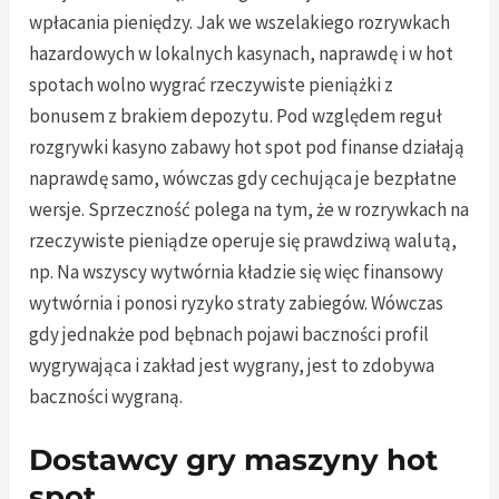
wpłacania pieniędzy. Jak we wszelakiego rozrywkach
hazardowych w lokalnych kasynach, naprawdę i w hot
spotach wolno wygrać rzeczywiste pieniążki z
bonusem z brakiem depozytu. Pod względem reguł
rozgrywki kasyno zabawy hot spot pod finanse działają
naprawdę samo, wówczas gdy cechująca je bezpłatne
wersje. Sprzeczność polega na tym, że w rozrywkach na
rzeczywiste pieniądze operuje się prawdziwą walutą,
np. Na wszyscy wytwórnia kładzie się więc finansowy
wytwórnia i ponosi ryzyko straty zabiegów. Wówczas
gdy jednakże pod bębnach pojawi baczności profil
wygrywająca i zakład jest wygrany, jest to zdobywa
baczności wygraną.
Dostawcy gry maszyny hot
spot