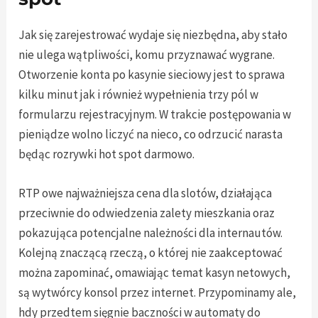
Jak się zarejestrować wydaje się niezbędna, aby stało
nie ulega wątpliwości, komu przyznawać wygrane.
Otworzenie konta po kasynie sieciowy jest to sprawa
kilku minut jak i również wypełnienia trzy pól w
formularzu rejestracyjnym. W trakcie postępowania w
pieniądze wolno liczyć na nieco, co odrzucić narasta
będąc rozrywki hot spot darmowo.
RTP owe najważniejsza cena dla slotów, działająca
przeciwnie do odwiedzenia zalety mieszkania oraz
pokazująca potencjalne należności dla internautów.
Kolejną znaczącą rzeczą, o której nie zaakceptować
można zapominać, omawiając temat kasyn netowych,
są wytwórcy konsol przez internet. Przypominamy ale,
hdy przedtem sięgnie baczności w automaty do