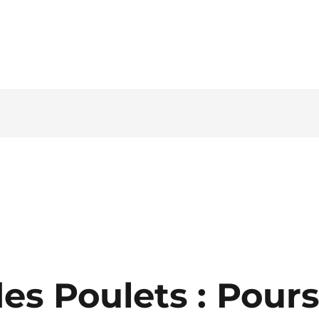
Tel. 03546 - 464860 - E-mail
es Poulets : Pours