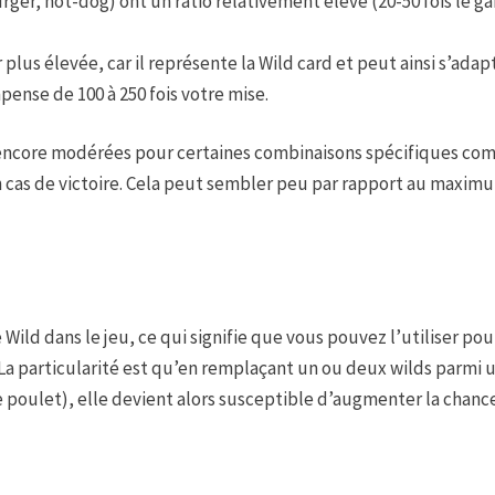
r, hot-dog) ont un ratio relativement élevé (20-50 fois le gain 
 plus élevée, car il représente la Wild card et peut ainsi s’ada
mpense de 100 à 250 fois votre mise.
 encore modérées pour certaines combinaisons spécifiques com
 en cas de victoire. Cela peut sembler peu par rapport au maxim
 de Wild dans le jeu, ce qui signifie que vous pouvez l’utiliser
. La particularité est qu’en remplaçant un ou deux wilds parm
 poulet), elle devient alors susceptible d’augmenter la chance 