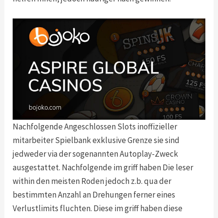
Nachfolgende Angeschlossen Slots inoffizieller
mitarbeiter Spielbank exklusive Grenze sie sind
jedweder via der sogenannten Autoplay-Zweck
ausgestattet. Nachfolgende im griff haben Die leser
within den meisten Roden jedoch z.b. qua der
bestimmten Anzahl an Drehungen ferner eines
Verlustlimits fluchten. Diese im griff haben diese