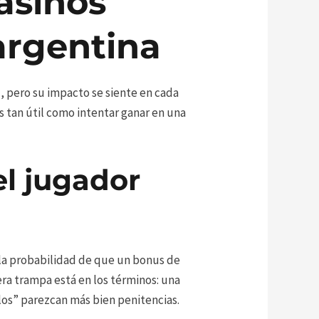
casinos
 argentina
 pero su impacto se siente en cada
es tan útil como intentar ganar en una
el jugador
e la probabilidad de que un bonus de
era trampa está en los términos: una
alos” parezcan más bien penitencias.