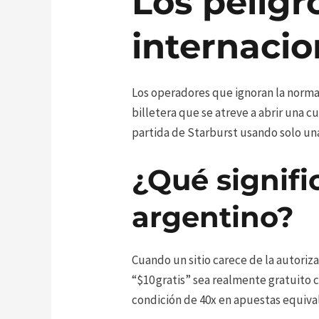
Los peligr
internacio
Los operadores que ignoran la norma
billetera que se atreve a abrir una c
partida de Starburst usando solo una 
¿Qué signific
argentino?
Cuando un sitio carece de la autoriz
“$10 gratis” sea realmente gratuito 
condición de 40x en apuestas equival