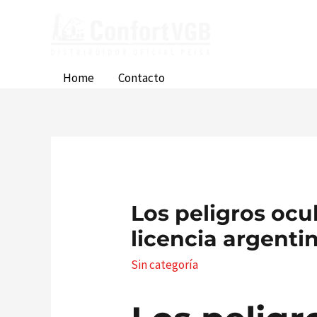
Ir
al
contenido
Home
Contacto
Los peligros ocu
licencia argenti
Sin categoría