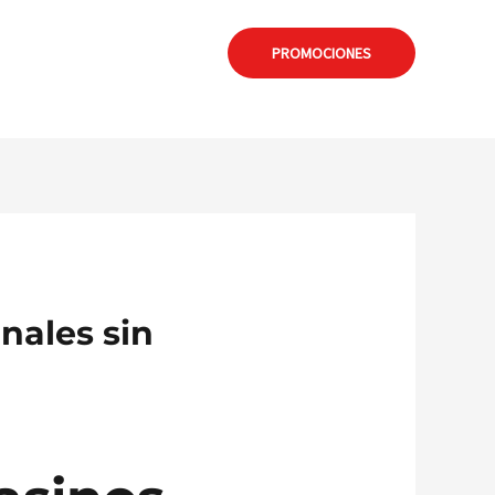
: formia@calamuchitanet.com.ar
PROMOCIONES
onales sin