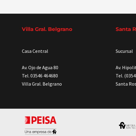
Villa Gral. Belgrano
Santa 
Casa Central
Sucursal
Av. Ojo de Agua 80
Av. Hipol
Tel. 03546 464680
Tel. (0354
Villa Gral. Belgrano
Santa Ros