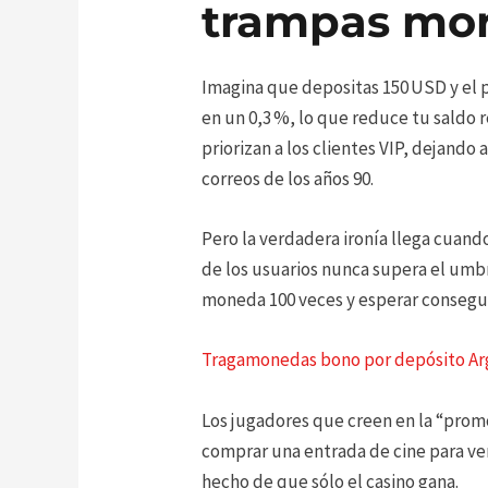
trampas mor
Imagina que depositas 150 USD y el p
en un 0,3 %, lo que reduce tu saldo 
priorizan a los clientes VIP, dejando
correos de los años 90.
Pero la verdadera ironía llega cuando
de los usuarios nunca supera el umbra
moneda 100 veces y esperar conseguir
Tragamonedas bono por depósito Arg
Los jugadores que creen en la “prom
comprar una entrada de cine para ver 
hecho de que sólo el casino gana.