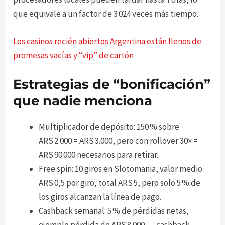
que equivale a un factor de 3 024 veces más tiempo.
Los casinos recién abiertos Argentina están llenos de
promesas vacías y “vip” de cartón
Estrategias de “bonificación”
que nadie menciona
Multiplicador de depósito: 150 % sobre
ARS 2.000 = ARS 3.000, pero con rollover 30× =
ARS 90 000 necesarios para retirar.
Free spin: 10 giros en Slotomania, valor medio
ARS 0,5 por giro, total ARS 5, pero solo 5 % de
los giros alcanzan la línea de pago.
Cashback semanal: 5 % de pérdidas netas,
ejemplo pérdida de ARS 8.000 → cashback