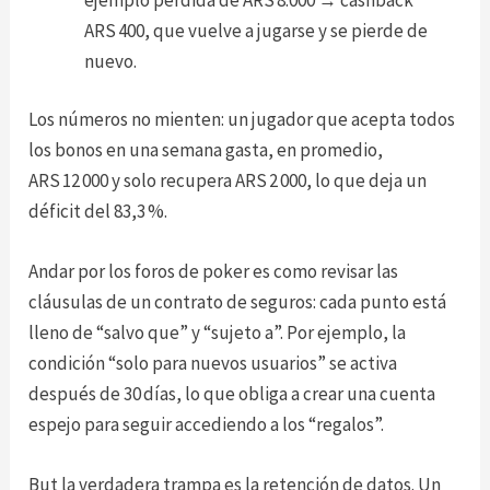
ARS 400, que vuelve a jugarse y se pierde de
nuevo.
Los números no mienten: un jugador que acepta todos
los bonos en una semana gasta, en promedio,
ARS 12 000 y solo recupera ARS 2 000, lo que deja un
déficit del 83,3 %.
Andar por los foros de poker es como revisar las
cláusulas de un contrato de seguros: cada punto está
lleno de “salvo que” y “sujeto a”. Por ejemplo, la
condición “solo para nuevos usuarios” se activa
después de 30 días, lo que obliga a crear una cuenta
espejo para seguir accediendo a los “regalos”.
But la verdadera trampa es la retención de datos. Un