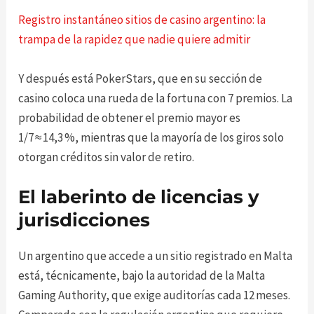
Registro instantáneo sitios de casino argentino: la
trampa de la rapidez que nadie quiere admitir
Y después está PokerStars, que en su sección de
casino coloca una rueda de la fortuna con 7 premios. La
probabilidad de obtener el premio mayor es
1/7 ≈ 14,3 %, mientras que la mayoría de los giros solo
otorgan créditos sin valor de retiro.
El laberinto de licencias y
jurisdicciones
Un argentino que accede a un sitio registrado en Malta
está, técnicamente, bajo la autoridad de la Malta
Gaming Authority, que exige auditorías cada 12 meses.