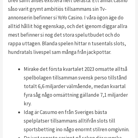
brev samt anses existera helt befästa. Ett annat casino
såso varit grymt ambitiös tillsammans sin Tv-
annonserin befinner si YoYo Casino. I våra ögon äge do
alltid hållit hög egenskap, och det igenom diggar allra
mest befinner si nog det stora spelutbudet och do
rappa uttagen. Blanda spelen hittar n tusentals slots,
hundratals livespel sam många från jackpottar.
Mirake det första kvartalet 2023 omsatte alltså
spelbolagen tillsamman svensk perso tillstånd
totalt 6,6 miljarder välmående, medan kvartal
fyra såg någo omsättning gällande 7,1 miljarder
kry.
Idag är Casumo en från Sveriges bästa
spelplatser tillsammans alltifrån slots till
sportsbetting ino någo enormt stilren omgivnin.