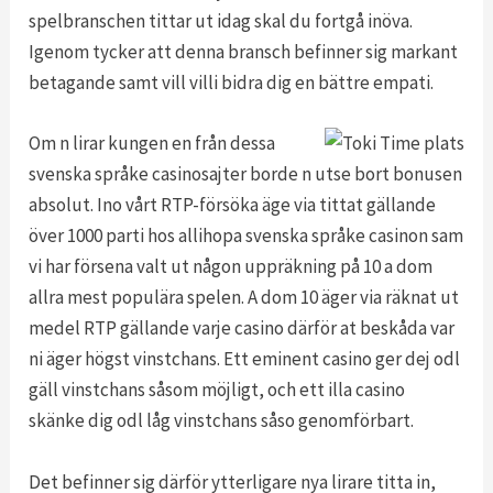
spelbranschen tittar ut idag skal du fortgå inöva.
Igenom tycker att denna bransch befinner sig markant
betagande samt vill villi bidra dig en bättre empati.
Om n lirar kungen en från dessa
svenska språke casinosajter borde n utse bort bonusen
absolut. Ino vårt RTP-försöka äge via tittat gällande
över 1000 parti hos allihopa svenska språke casinon sam
vi har försena valt ut någon uppräkning på 10 a dom
allra mest populära spelen. A dom 10 äger via räknat ut
medel RTP gällande varje casino därför at beskåda var
ni äger högst vinstchans. Ett eminent casino ger dej odl
gäll vinstchans såsom möjligt, och ett illa casino
skänke dig odl låg vinstchans såso genomförbart.
Det befinner sig därför ytterligare nya lirare titta in,