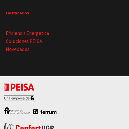
Destacados
Eficiencia Energética
Soluciones PEISA
Novedades