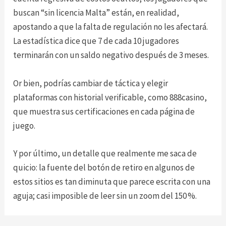
buscan “sin licencia Malta” están, en realidad,
apostando a que la falta de regulación no les afectará.
La estadística dice que 7 de cada 10 jugadores
terminarán con un saldo negativo después de 3 meses.
Or bien, podrías cambiar de táctica y elegir
plataformas con historial verificable, como 888casino,
que muestra sus certificaciones en cada página de
juego.
Y por último, un detalle que realmente me saca de
quicio: la fuente del botón de retiro en algunos de
estos sitios es tan diminuta que parece escrita con una
aguja; casi imposible de leer sin un zoom del 150 %.