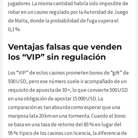
jugadores. La misma cantidad habría sido imposible de
robar en un casino regulado por la Autoridad de Juego
de Malta, donde la probabilidad de fuga supera el
0,1 %.
Ventajas falsas que venden
los “VIP” sin regulación
Los “VIP” de estos casinos prometen bonos de “gift” de
500 USD, pero ese número suele ir acompañado de un
requisito de apuesta de 30 ×, lo que convierte 500 USD
en una obligación de apostar 15 000 USD. La
comparación es tan absurda como esperar que una
mariposa lata 20 km en una tormenta. Cuando el bono
se basa en una tasa de retorno del 85 % en lugar del
95 % típico de los casinos con licencia, la diferencia de