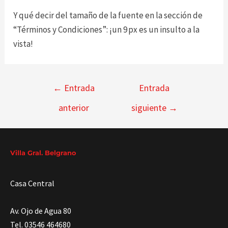
Y qué decir del tamaño de la fuente en la sección de
“Términos y Condiciones”: ¡un 9 px es un insulto a la
vista!
Navegación
←
Entrada
Entrada
de
anterior
siguiente
→
entradas
Villa Gral. Belgrano
Casa Central
Av. Ojo de Agua 80
Tel. 03546 464680