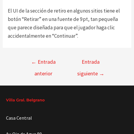
El UI de la sección de retiro en algunos sitios tiene el
botón “Retirar” en una fuente de 9 pt, tan pequeña
que parece diseñada para que el jugador haga clic
accidentalmente en “Continuar”.
Navegación
←
Entrada
Entrada
de
anterior
siguiente
→
entradas
Villa Gral. Belgrano
Casa Central