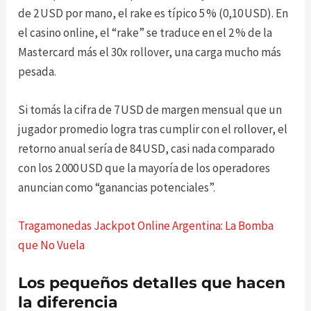
de 2 USD por mano, el rake es típico 5 % (0,10 USD). En
el casino online, el “rake” se traduce en el 2 % de la
Mastercard más el 30x rollover, una carga mucho más
pesada.
Si tomás la cifra de 7 USD de margen mensual que un
jugador promedio logra tras cumplir con el rollover, el
retorno anual sería de 84 USD, casi nada comparado
con los 2 000 USD que la mayoría de los operadores
anuncian como “ganancias potenciales”.
Tragamonedas Jackpot Online Argentina: La Bomba
que No Vuela
Los pequeños detalles que hacen
la diferencia