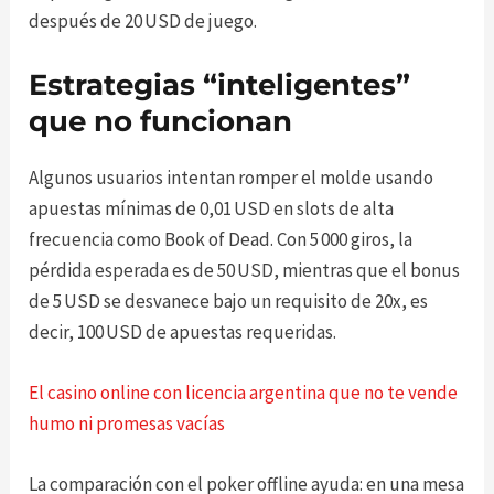
después de 20 USD de juego.
Estrategias “inteligentes”
que no funcionan
Algunos usuarios intentan romper el molde usando
apuestas mínimas de 0,01 USD en slots de alta
frecuencia como Book of Dead. Con 5 000 giros, la
pérdida esperada es de 50 USD, mientras que el bonus
de 5 USD se desvanece bajo un requisito de 20x, es
decir, 100 USD de apuestas requeridas.
El casino online con licencia argentina que no te vende
humo ni promesas vacías
La comparación con el poker offline ayuda: en una mesa