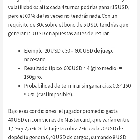
volatilidad es alta: cada 4 turnos podrías ganar 15 USD,
pero el 60 % de las veces no tendrás nada. Con un
requisito de 30x sobre el bono de 5 USD, tendrías que
generar 150 USD en apuestas antes de retirar.
Ejemplo: 20 USD x 30 = 600 USD de juego
necesario.
Resultado típico: 600 USD ÷ 4 (giro medio) =
150 giro.
Probabilidad de terminar sin ganancias: 0,6 ^ 150
≈ 0 % (casi imposible).
Bajo esas condiciones, el jugador promedio gasta
40 USD en comisiones de Mastercard, que varían entre
1,5 % y 2,5 %. Si la tarjeta cobra 2 %, cada 20 USD de
depósito genera 0,40 USD de cargos, sumando 8 USD