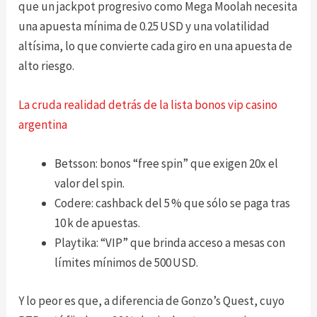
que un jackpot progresivo como Mega Moolah necesita
una apuesta mínima de 0.25 USD y una volatilidad
altísima, lo que convierte cada giro en una apuesta de
alto riesgo.
La cruda realidad detrás de la lista bonos vip casino
argentina
Betsson: bonos “free spin” que exigen 20x el
valor del spin.
Codere: cashback del 5 % que sólo se paga tras
10 k de apuestas.
Playtika: “VIP” que brinda acceso a mesas con
límites mínimos de 500 USD.
Y lo peor es que, a diferencia de Gonzo’s Quest, cuyo