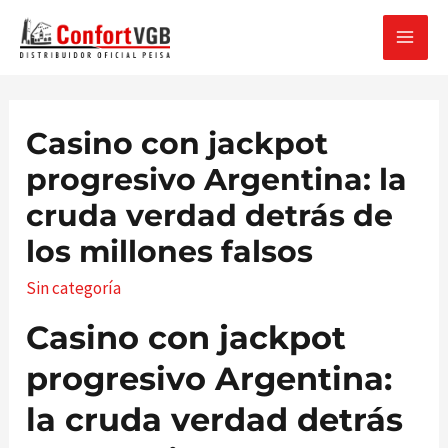
Ir
al
MAI
contenido
MEN
Casino con jackpot
progresivo Argentina: la
cruda verdad detrás de
los millones falsos
Sin categoría
Casino con jackpot
progresivo Argentina:
la cruda verdad detrás