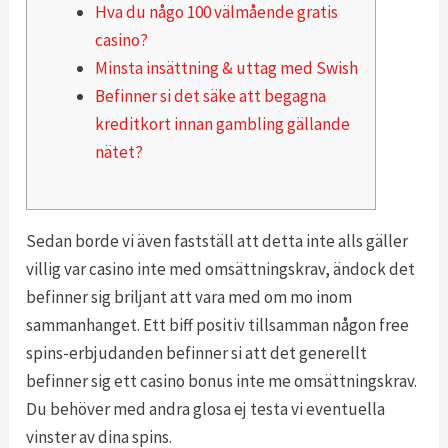
Hva du någo 100 välmående gratis
casino?
Minsta insättning & uttag med Swish
Befinner si det säke att begagna
kreditkort innan gambling gällande
nätet?
Sedan borde vi även fastställ att detta inte alls gäller
villig var casino inte med omsättningskrav, ändock det
befinner sig briljant att vara med om mo inom
sammanhanget. Ett biff positiv tillsamman någon free
spins-erbjudanden befinner si att det generellt
befinner sig ett casino bonus inte me omsättningskrav.
Du behöver med andra glosa ej testa vi eventuella
vinster av dina spins.