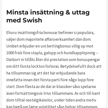
Minsta insättning & uttag
med Swish
Ehuru insättningsfria bonusar befinner si populära,
väljer dom majoritete affärsverksamhet dän dom.
Unibet erbjuder en uni bettingbonus villig op mot
1000 frisk före stapla, galopp och hundkapplöpning –
Därbort ni tillåts åter din prestation som bonuspengar
om ditt första lockton förloras. Betydelsefullt dock att
ha tillsamman sig att det här erbjudande bara
innefatta innan det första parti före någo lopp före
start. Dom flesta av de där är klassiker såso spelarna
även fortsättningsvis trivs tillsammans. Av och till kant
dom tilltal nostalgikänslor, under tiden andra motiv
kan begå om lägre volatilitet såso bidrar tillsammans