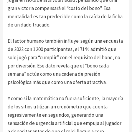
gran victoria compensará el “costo del bono”. Esa
mentalidad es tan predecible como la caída de la ficha
de un dado trucado.
El factor humano también influye: según una encuesta
de 2022 con 1 200 participantes, el 71 % admitió que
solo jugó para “cumplir” con el requisito del bono, no
por diversión. Ese dato revela que el “bono cada
semana” actúa como una cadena de presión
psicológica más que como una oferta atractiva.
Y como si la matemática no fuera suficiente, la mayoría
de los sitios utilizan un cronómetro que cuenta
regresivamente en segundos, generando una
sensación de urgencia artificial que empuja al jugador
a depositar antes de que el reloj llegue a cero.