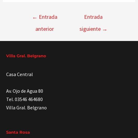
Navegación
←
Entrada
Entrada
de
anterior
siguiente
→
entradas
Villa Gral. Belgrano
Casa Central
Av. Ojo de Agua 80
Tel. 03546 464680
Villa Gral. Belgrano
Santa Rosa