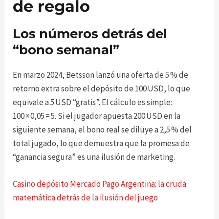
de regalo
Los números detrás del
“bono semanal”
En marzo 2024, Betsson lanzó una oferta de 5 % de
retorno extra sobre el depósito de 100 USD, lo que
equivale a 5 USD “gratis”. El cálculo es simple:
100 × 0,05 = 5. Si el jugador apuesta 200 USD en la
siguiente semana, el bono real se diluye a 2,5 % del
total jugado, lo que demuestra que la promesa de
“ganancia segura” es una ilusión de marketing.
Casino depósito Mercado Pago Argentina: la cruda
matemática detrás de la ilusión del juego