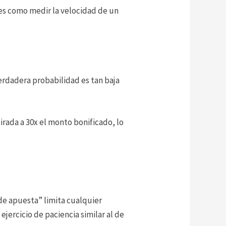
 es como medir la velocidad de un
erdadera probabilidad es tan baja
irada a 30x el monto bonificado, lo
 de apuesta” limita cualquier
jercicio de paciencia similar al de