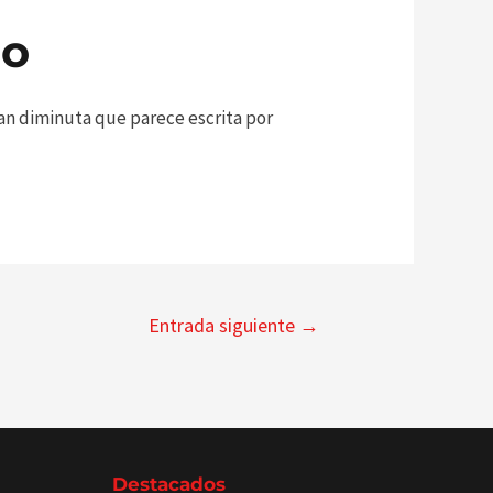
do
 tan diminuta que parece escrita por
Entrada siguiente
→
Destacados