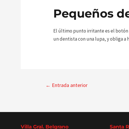
Pequeños de
El último punto irritante es el botón
un dentista con una lupa, y obliga a
Navegación
←
Entrada anterior
de
entradas
Villa Gral. Belgrano
Santa 