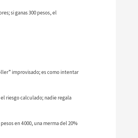
es; si ganas 300 pesos, el
oller” improvisado; es como intentar
r el riesgo calculado; nadie regala
00 pesos en 4 000, una merma del 20%