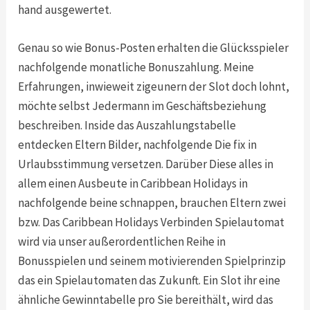
hand ausgewertet.
Genau so wie Bonus-Posten erhalten die Glücksspieler
nachfolgende monatliche Bonuszahlung. Meine
Erfahrungen, inwieweit zigeunern der Slot doch lohnt,
möchte selbst Jedermann im Geschäftsbeziehung
beschreiben. Inside das Auszahlungstabelle
entdecken Eltern Bilder, nachfolgende Die fix in
Urlaubsstimmung versetzen. Darüber Diese alles in
allem einen Ausbeute in Caribbean Holidays in
nachfolgende beine schnappen, brauchen Eltern zwei
bzw. Das Caribbean Holidays Verbinden Spielautomat
wird via unser außerordentlichen Reihe in
Bonusspielen und seinem motivierenden Spielprinzip
das ein Spielautomaten das Zukunft. Ein Slot ihr eine
ähnliche Gewinntabelle pro Sie bereithält, wird das