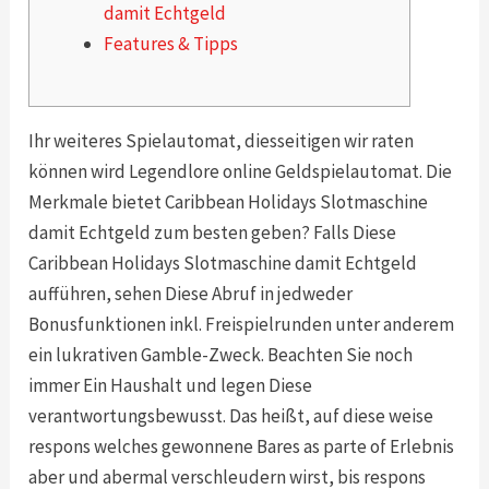
damit Echtgeld
Features & Tipps
Ihr weiteres Spielautomat, diesseitigen wir raten
können wird Legendlore online Geldspielautomat. Die
Merkmale bietet Caribbean Holidays Slotmaschine
damit Echtgeld zum besten geben? Falls Diese
Caribbean Holidays Slotmaschine damit Echtgeld
aufführen, sehen Diese Abruf in jedweder
Bonusfunktionen inkl. Freispielrunden unter anderem
ein lukrativen Gamble-Zweck. Beachten Sie noch
immer Ein Haushalt und legen Diese
verantwortungsbewusst.
Das heißt, auf diese weise
respons welches gewonnene Bares as parte of Erlebnis
aber und abermal verschleudern wirst, bis respons