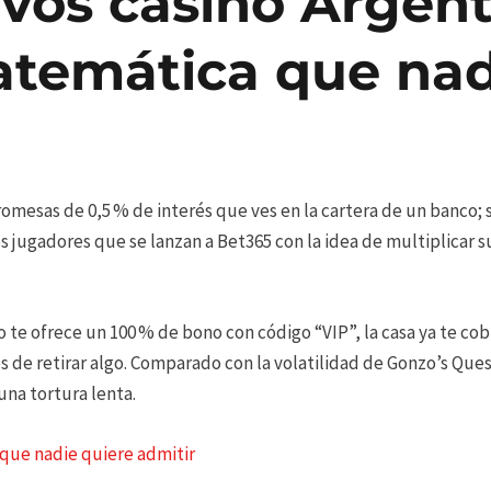
vos casino Argenti
temática que nad
omesas de 0,5 % de interés que ves en la cartera de un banco; 
los jugadores que se lanzan a Bet365 con la idea de multiplicar
tio te ofrece un 100 % de bono con código “VIP”, la casa ya te co
s de retirar algo. Comparado con la volatilidad de Gonzo’s Quest
una tortura lenta.
 que nadie quiere admitir