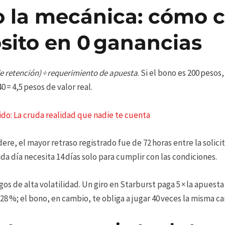
 la mecánica: cómo c
sito en 0 ganancias
de retención) ÷ requerimiento de apuesta
. Si el bono es 200 pesos,
0 = 4,5 pesos de valor real.
do: La cruda realidad que nadie te cuenta
re, el mayor retraso registrado fue de 72 horas entre la solicit
a día necesita 14 días solo para cumplir con las condiciones.
gos de alta volatilidad. Un giro en Starburst paga 5 × la apues
8 %; el bono, en cambio, te obliga a jugar 40 veces la misma ca