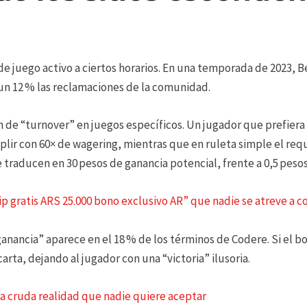
s
 de juego activo a ciertos horarios. En una temporada de 2023, 
en un 12 % las reclamaciones de la comunidad.
n de “turnover” en juegos específicos. Un jugador que prefiera
r con 60× de wagering, mientras que en ruleta simple el requisi
se traducen en 30 pesos de ganancia potencial, frente a 0,5 pes
ip gratis ARS 25.000 bono exclusivo AR” que nadie se atreve a c
nancia” aparece en el 18 % de los términos de Codere. Si el b
arta, dejando al jugador con una “victoria” ilusoria.
 la cruda realidad que nadie quiere aceptar