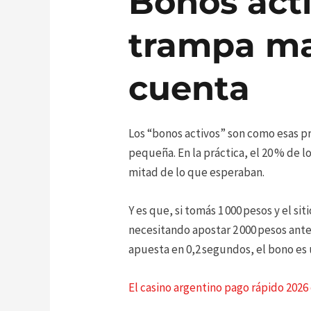
Bonos acti
trampa ma
cuenta
Los “bonos activos” son como esas pr
pequeña. En la práctica, el 20 % de 
mitad de lo que esperaban.
Y es que, si tomás 1 000 pesos y el si
necesitando apostar 2 000 pesos ante
apuesta en 0,2 segundos, el bono es 
El casino argentino pago rápido 2026