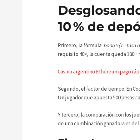
Desglosando
10 % de depó
Primero, la fórmula:
bono × (1 – tasa 
requisito 40×, la cuenta queda 180 ÷ 4
Casino argentino Ethereum pago rápi
Segundo, el factor de tiempo. En Code
Un jugador que apuesta 500 pesos cad
Y tercero, la comparación con los jue
de una combinación ganadora es del 2