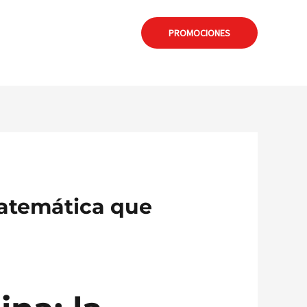
: formia@calamuchitanet.com.ar
PROMOCIONES
matemática que