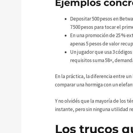
Ejemplos concre
Depositar 500 pesos en Betway
7 500 pesos para tocar el prim
En una promoción de 25 % ext
apenas 5 pesos de valor recu
Un jugador que usa 3 códigos 
requisitos suma 58×, demanda
En la práctica, la diferencia entre 
comparar una hormiga con un elefante
Y no olvidés que la mayoría de los té
instante, pero sin ninguna utilidad re
Los trucos qu