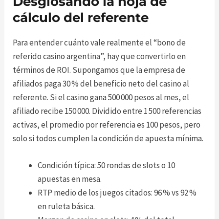
Desglosando la hoja de
cálculo del referente
Para entender cuánto vale realmente el “bono de
referido casino argentina”, hay que convertirlo en
términos de ROI. Supongamos que la empresa de
afiliados paga 30 % del beneficio neto del casino al
referente. Si el casino gana 500 000 pesos al mes, el
afiliado recibe 150 000. Dividido entre 1 500 referencias
activas, el promedio por referencia es 100 pesos, pero
solo si todos cumplen la condición de apuesta mínima.
Condición típica: 50 rondas de slots o 10
apuestas en mesa.
RTP medio de los juegos citados: 96 % vs 92 %
en ruleta básica.