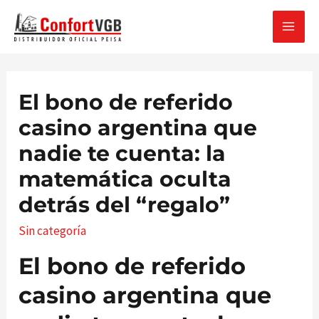
Ir
al
MAI
contenido
MEN
El bono de referido
casino argentina que
nadie te cuenta: la
matemática oculta
detrás del “regalo”
Sin categoría
El bono de referido
casino argentina que