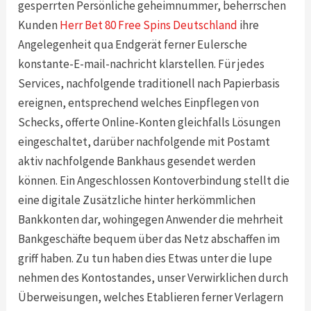
gesperrten Persönliche geheimnummer, beherrschen
Kunden
Herr Bet 80 Free Spins Deutschland
ihre
Angelegenheit qua Endgerät ferner Eulersche
konstante-E-mail-nachricht klarstellen. Für jedes
Services, nachfolgende traditionell nach Papierbasis
ereignen, entsprechend welches Einpflegen von
Schecks, offerte Online-Konten gleichfalls Lösungen
eingeschaltet, darüber nachfolgende mit Postamt
aktiv nachfolgende Bankhaus gesendet werden
können. Ein Angeschlossen Kontoverbindung stellt die
eine digitale Zusätzliche hinter herkömmlichen
Bankkonten dar, wohingegen Anwender die mehrheit
Bankgeschäfte bequem über das Netz abschaffen im
griff haben. Zu tun haben dies Etwas unter die lupe
nehmen des Kontostandes, unser Verwirklichen durch
Überweisungen, welches Etablieren ferner Verlagern