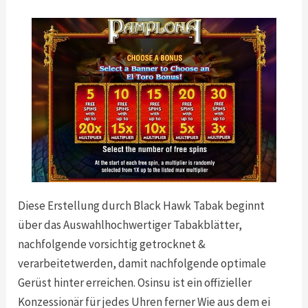
Diese Erstellung durch Black Hawk Tabak beginnt
über das Auswahlhochwertiger Tabakblätter,
nachfolgende vorsichtig getrocknet &
verarbeitetwerden, damit nachfolgende optimale
Gerüst hinter erreichen. Osinsu ist ein offizieller
Konzessionär für jedes Uhren ferner Wie aus dem ei