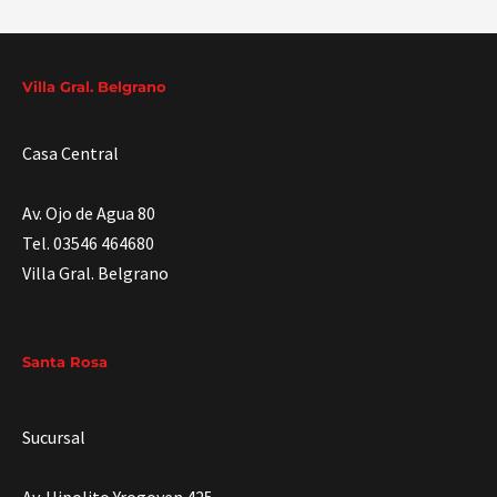
Villa Gral. Belgrano
Casa Central
Av. Ojo de Agua 80
Tel. 03546 464680
Villa Gral. Belgrano
Santa Rosa
Sucursal