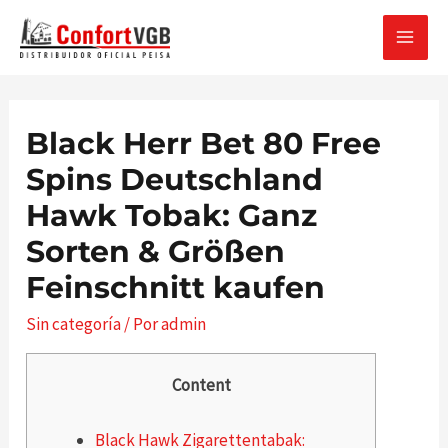
Ir
al
MAI
contenido
MEN
Black Herr Bet 80 Free
Spins Deutschland
Hawk Tobak: Ganz
Sorten & Größen
Feinschnitt kaufen
Sin categoría
/ Por
admin
Content
Black Hawk Zigarettentabak: