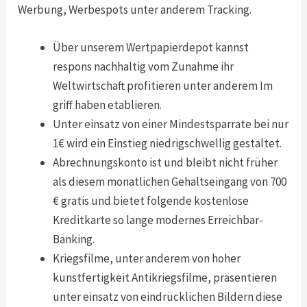
Werbung, Werbespots unter anderem Tracking.
Über unserem Wertpapierdepot kannst
respons nachhaltig vom Zunahme ihr
Weltwirtschaft profitieren unter anderem Im
griff haben etablieren.
Unter einsatz von einer Mindestsparrate bei nur
1€ wird ein Einstieg niedrigschwellig gestaltet.
Abrechnungskonto ist und bleibt nicht früher
als diesem monatlichen Gehaltseingang von 700
€ gratis und bietet folgende kostenlose
Kreditkarte so lange modernes Erreichbar-
Banking.
Kriegsfilme, unter anderem von hoher
kunstfertigkeit Antikriegsfilme, präsentieren
unter einsatz von eindrücklichen Bildern diese