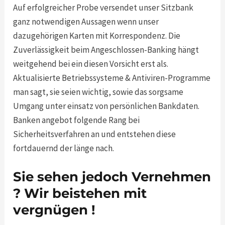
Auf erfolgreicher Probe versendet unser Sitzbank
ganz notwendigen Aussagen wenn unser
dazugehörigen Karten mit Korrespondenz. Die
Zuverlässigkeit beim Angeschlossen-Banking hängt
weitgehend bei ein diesen Vorsicht erst als.
Aktualisierte Betriebssysteme & Antiviren-Programme
man sagt, sie seien wichtig, sowie das sorgsame
Umgang unter einsatz von persönlichen Bankdaten.
Banken angebot folgende Rang bei
Sicherheitsverfahren an und entstehen diese
fortdauernd der länge nach.
Sie sehen jedoch Vernehmen
? Wir beistehen mit
vergnügen !