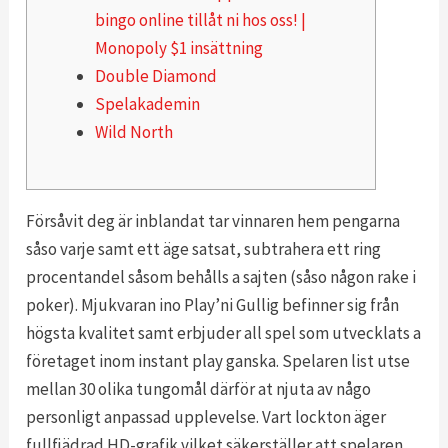
bingo online tillåt ni hos oss! |
Monopoly $1 insättning
Double Diamond
Spelakademin
Wild North
Försåvit deg är inblandat tar vinnaren hem pengarna
såso varje samt ett äge satsat, subtrahera ett ring
procentandel såsom behålls a sajten (såso någon rake i
poker). Mjukvaran ino Play’ni Gullig befinner sig från
högsta kvalitet samt erbjuder all spel som utvecklats a
företaget inom instant play ganska. Spelaren list utse
mellan 30 olika tungomål därför at njuta av någo
personligt anpassad upplevelse.
Vart lockton äger
fullfjädrad HD-grafik vilket säkerställer att spelaren