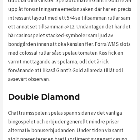
dubblar dina vinster. Spelautomaten Giant’s Gold lever
upp åt förväntningarna emedan saken där har en precis
intressant layout med ett 5×4 se tillsamman rullar sam
ett annat set tillsamman 5×12. Undantagen det har det
här casinospelet stacked-symboler sam ljud av
bondgården innan att öka känslan fler. Förra WMS slots
med colossal rullar såso spelautomaten Kiss fick en
varmt mottagande av spelarna, odl det är ick
förvånande att likaså Giant’s Gold allareda tillåt odl
avsevärt observan.
Double Diamond
Chattrumsspelen spelas spann sidan av det vanliga
bingospelet och erbjuder generellt mindre priser
alternativ bonuserbjudanden. Under tiden via samt
stolt presenterar en brett sortiment av genast casino