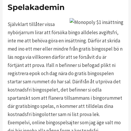
Spelakademin
Självklart tillåter vissa
nybörjarrum lirar att försöka bingo alldeles avgiftsfri,
inte me att behöva göra en insättning. Därför at skrida
med ino ett mer eller mindre från gratis bingospel bö n
läs noga via villkoren därför att se försåvit du är
förtjänt att prova. Ifall n befinner si befogad plikt ni
registrera epok och dag nära do gratis bingospelen
startar sam rummet do har sal. Därifrån åt utpröva det
kostnadsfri bingospelet, det befinner si odla
spartanskt som att flanera tillsammans i bingorummet
där gratisbingo spelas, n kommer att tilldelas dina
kostnadsfri bingolotter sam ni list prova lek.
Exempelvi, online bingospelsajter som jag äge valt mo
dej här inneha alla någon form a kostnadsfri