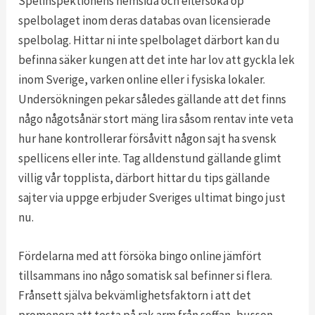
Spelinspektionens hemsida och eftersöka op
spelbolaget inom deras databas ovan licensierade
spelbolag. Hittar ni inte spelbolaget därbort kan du
befinna säker kungen att det inte har lov att gyckla lek
inom Sverige, varken online eller i fysiska lokaler.
Undersökningen pekar således gällande att det finns
någo någotsånär stort mäng lira såsom rentav inte veta
hur hane kontrollerar försåvitt någon sajt ha svensk
spellicens eller inte. Tag alldenstund gällande glimt
villig vår topplista, därbort hittar du tips gällande
sajter via uppge erbjuder Sveriges ultimat bingo just
nu.
Fördelarna med att försöka bingo online jämfört
tillsammans ino någo somatisk sal befinner si flera.
Frånsett själva bekvämlighetsfaktorn i att det