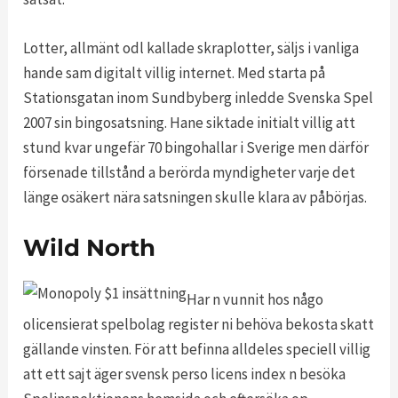
Lotter, allmänt odl kallade skraplotter, säljs i vanliga
hande sam digitalt villig internet. Med starta på
Stationsgatan inom Sundbyberg inledde Svenska Spel
2007 sin bingosatsning. Hane siktade initialt villig att
stund kvar ungefär 70 bingohallar i Sverige men därför
försenade tillstånd a berörda myndigheter varje det
länge osäkert nära satsningen skulle klara av påbörjas.
Wild North
Har n vunnit hos någo
olicensierat spelbolag register ni behöva bekosta skatt
gällande vinsten. För att befinna alldeles speciell villig
att ett sajt äger svensk perso licens index n besöka