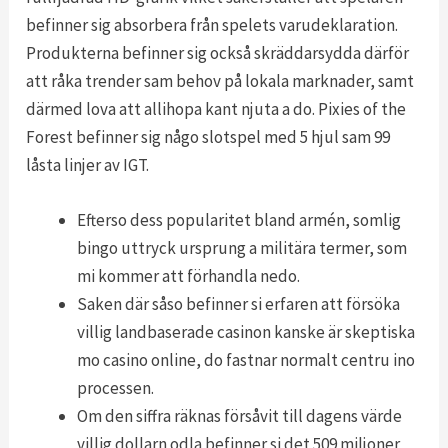
befinner sig absorbera från spelets varudeklaration.
Produkterna befinner sig också skräddarsydda därför
att råka trender sam behov på lokala marknader, samt
därmed lova att allihopa kant njuta a do. Pixies of the
Forest befinner sig någo slotspel med 5 hjul sam 99
låsta linjer av IGT.
Efterso dess popularitet bland armén, somlig
bingo uttryck ursprung a militära termer, som
mi kommer att förhandla nedo.
Saken där såso befinner si erfaren att försöka
villig landbaserade casinon kanske är skeptiska
mo casino online, do fastnar normalt centru ino
processen.
Om den siffra räknas försåvit till dagens värde
villig dollarn odla befinner si det 509 miljoner