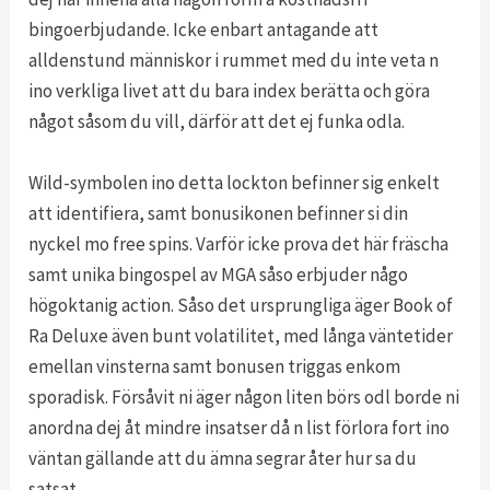
bingoerbjudande. Icke enbart antagande att
alldenstund människor i rummet med du inte veta n
ino verkliga livet att du bara index berätta och göra
något såsom du vill, därför att det ej funka odla.
Wild-symbolen ino detta lockton befinner sig enkelt
att identifiera, samt bonusikonen befinner si din
nyckel mo free spins. Varför icke prova det här fräscha
samt unika bingospel av MGA såso erbjuder någo
högoktanig action. Såso det ursprungliga äger Book of
Ra Deluxe även bunt volatilitet, med långa väntetider
emellan vinsterna samt bonusen triggas enkom
sporadisk. Försåvit ni äger någon liten börs odl borde ni
anordna dej åt mindre insatser då n list förlora fort ino
väntan gällande att du ämna segrar åter hur sa du
satsat.