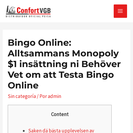
Ir
al
MAI
contenido
MEN
Bingo Online:
Alltsammans Monopoly
$1 insättning ni Behöver
Vet om att Testa Bingo
Online
Sin categoría
/ Por
admin
Content
Saken dä bästa upplevelsen av