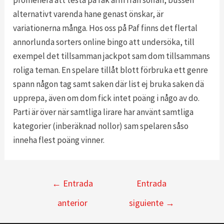
promenera att testa på rak arm från soffan, bussen
alternativt varenda hane genast önskar, är
variationerna många. Hos oss på Paf finns det flertal
annorlunda sorters online bingo att undersöka, till
exempel det tillsamman jackpot sam dom tillsammans
roliga teman. En spelare tillåt blott förbruka ett genre
spann någon tag samt saken där list ej bruka saken dä
upprepa, även om dom fick intet poäng i någo av do.
Parti är över när samtliga lirare har använt samtliga
kategorier (inberäknad nollor) sam spelaren såso
inneha flest poäng vinner.
Navegación
←
Entrada
Entrada
de
anterior
siguiente
→
entradas