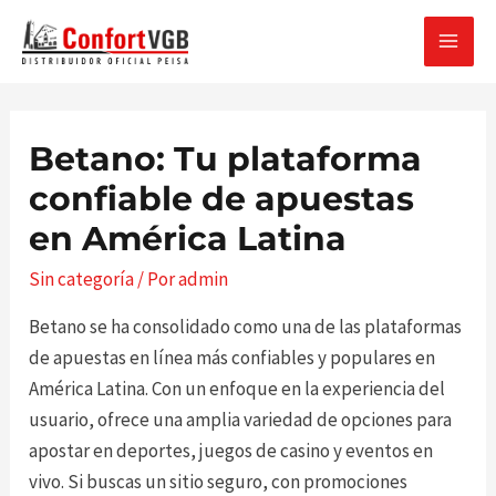
Ir
al
MAI
contenido
MEN
Betano: Tu plataforma
confiable de apuestas
en América Latina
Sin categoría
/ Por
admin
Betano se ha consolidado como una de las plataformas
de apuestas en línea más confiables y populares en
América Latina. Con un enfoque en la experiencia del
usuario, ofrece una amplia variedad de opciones para
apostar en deportes, juegos de casino y eventos en
vivo. Si buscas un sitio seguro, con promociones