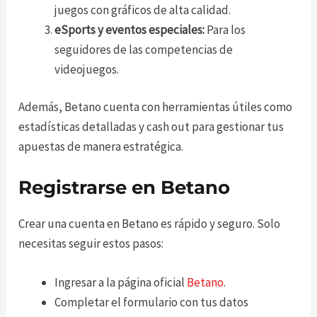
juegos con gráficos de alta calidad.
eSports y eventos especiales:
Para los
seguidores de las competencias de
videojuegos.
Además, Betano cuenta con herramientas útiles como
estadísticas detalladas y cash out para gestionar tus
apuestas de manera estratégica.
Registrarse en Betano
Crear una cuenta en Betano es rápido y seguro. Solo
necesitas seguir estos pasos:
Ingresar a la página oficial
Betano
.
Completar el formulario con tus datos