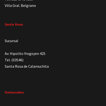
Villa Gral. Belgrano
Santa Rosa
Sucursal
Av. Hipolito Yrogoyen 425
Tel. (03546)
Santa Rosa de Calamuchita
Destacados