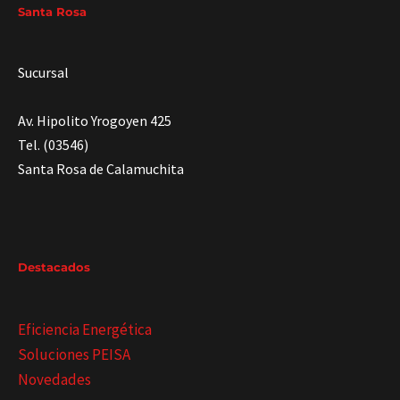
Santa Rosa
Sucursal
Av. Hipolito Yrogoyen 425
Tel. (03546)
Santa Rosa de Calamuchita
Destacados
Eficiencia Energética
Soluciones PEISA
Novedades