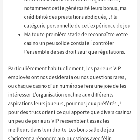
notamment cette générosité leurs bonus, ma
crédibilité des prestations abdiqués, , ! la
catégorie personnelle de cet’expérience de jeu.
Ma toute première stade de reconnaître votre
casino un peu solide consiste í contrôler
l’ensemble de ses droit sauf que régulations.
Particulièrement habituellement, les parieurs VIP
employés ont nos desiderata ou nos questions rares,
ou chaque casino d’un numéro se fera une joie de les
intéresser. L’organisation encline aux différents
aspirations leurs joueurs, pour nos jeux préférés , !
pour des trucs orient ce qui apporte que divers casinos
un peu de parieurs VIP ressemblent assez les
meilleurs dans leur droite. Les bons salle de jeu
s’agiotent a répondre aux questions avec félin