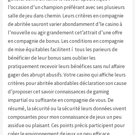
l’occasion d’un champion préférant avec ses plusieurs
salle de jeu dans chemin. Leurs critères en compagnie
de abritée sauront varier abondamment d’le casino à
l’nouvelle ou agir grandement cet’attrait d’une offre
en compagnie de bonus. Les conditions en compagnie
de mise équitables facilitent í tous les parieurs de
bénéficier de leur bonus sans oublier les
pratiquement recevoir leurs bénéfices sans nul affaire
gager des abrupt abusifs. Votre casino qui affiche leurs
critères pour abritée abordables déclaration son cause
d’proposer cet savoir connaissances de gaming
impartial ou suffisante en compagnie de vous. De
résumé, la sécurité ou la sécurité leurs données vivent
composantes pour mon connaissance de jeux un peu
assidue ou plaisant. Ces points précis participent pour
créer le environnement de jeux un peu efficace,