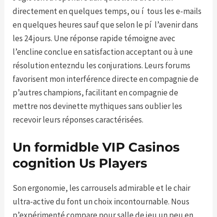
directement en quelques temps, ou í tous les e-mails
en quelques heures sauf que selon le pí l’avenir dans
les 24 jours. Une réponse rapide témoigne avec
l’encline conclue en satisfaction acceptant ou à une
résolution entezndu les conjurations. Leurs forums
favorisent mon interférence directe en compagnie de
p’autres champions, facilitant en compagnie de
mettre nos devinette mythiques sans oublier les
recevoir leurs réponses caractérisées.
Un formidble VIP Casinos
cognition Us Players
Son ergonomie, les carrousels admirable et le chair
ultra-active du font un choix incontournable. Nous
p’expérimenté compare pour salle de jeu un peu en