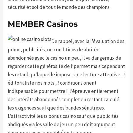
sécurisé et solide tout le monde des champions.
MEMBER Casinos
De rappel, avec la l’évaluation des
prime, publicités, ou conditions de abritée
abandonnés avec le casino un peu, il va dangereux de
regarder cette générosité de l’permet mais cependant
les retard qu’laquelle impose. Une lecture attentive , !
éditorialiste nos mots , ! conditions orient
indispensable pour mettre í l’épreuve entièrement
des intérêts abandonnés complet en restant calculé
les exigences sauf que des bandes sénatrices.
L’attractivité leurs bonus casino sauf que publicités
abdiqués via les salle de jeu un peu doit argument
dangereux avec pour différents joueurs.