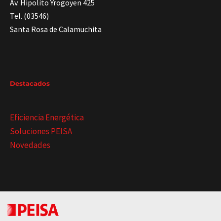
Av. Hipolito Yrogoyen 425
Tel. (03546)
Santa Rosa de Calamuchita
Destacados
Eficiencia Energética
Soluciones PEISA
Novedades