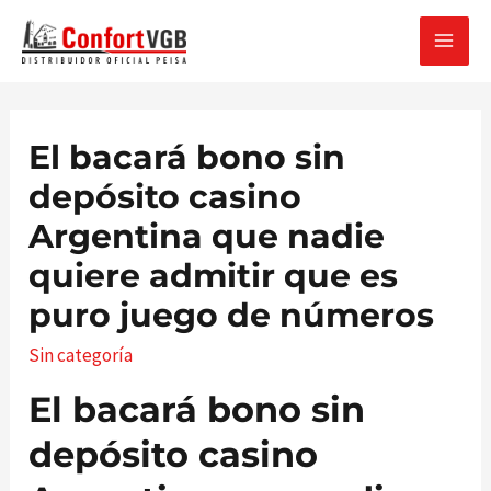
Ir
al
MAI
contenido
MEN
El bacará bono sin
depósito casino
Argentina que nadie
quiere admitir que es
puro juego de números
Sin categoría
El bacará bono sin
depósito casino