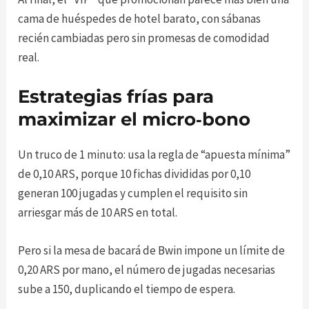
cama de huéspedes de hotel barato, con sábanas
recién cambiadas pero sin promesas de comodidad
real.
Estrategias frías para
maximizar el micro‑bono
Un truco de 1 minuto: usa la regla de “apuesta mínima”
de 0,10 ARS, porque 10 fichas divididas por 0,10
generan 100 jugadas y cumplen el requisito sin
arriesgar más de 10 ARS en total.
Pero si la mesa de bacará de Bwin impone un límite de
0,20 ARS por mano, el número de jugadas necesarias
sube a 150, duplicando el tiempo de espera.