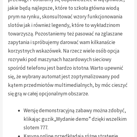
jakie będą najlepsze, które to szkoła główna wiodą
prym na rynku, skonsultować wzory funkcjonowania
slotów jak i również legendy, które to wykładzinom
towarzyszą. Pozostaniemy też pasować na zglaszane
zapytania i spróbujemy darować wam kilkanaście
korzystnych wskazówek. Na rzecz wiele osób opcja
rozrywki pod maszynach hazardowych sieciowy
spośród telefonu jest bardzo istotna. Warto upewnić
się, że wybrany automat jest zoptymalizowany pod
kątem przedmiotów multimedialnych, by móc cieszyć
się grą w całej opcjonalnym obszarze.
Wersję demonstracyjną zabawy można zdobyć,
klikając guzik„Wydanie demo” dzięki wszelkim
slotem 777.
Kasyna online przedkładają różne strategie