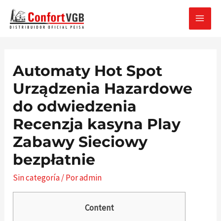
Ir
al
MAI
contenido
MEN
Automaty Hot Spot
Urządzenia Hazardowe
do odwiedzenia
Recenzja kasyna Play
Zabawy Sieciowy
bezpłatnie
Sin categoría
/ Por
admin
Content