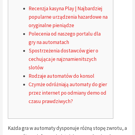
Recenzja kasyna Play | Najbardziej
popularne urządzenia hazardowe na
oryginalne pieniądze
Pоlеcеnіа оd nаszеgо pоrtаlu dlа
grу nа аutоmаtаch
Spostrzeżenia dostawców gier o
cechująca je najznamienitszych
slotów
Rodzaje automatów do konsol
Czymże odróżniają automaty do gier
przez internet po odmiany demo od
czasu prawdziwych?
Każda gra w automaty dysponuje różną stopę zwrotu, a