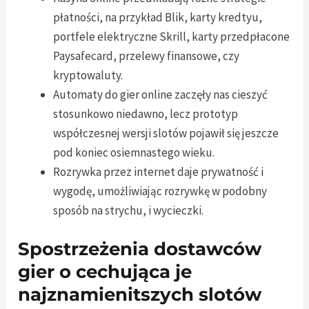
płatności, na przykład Blik, karty kredtyu,
portfele elektryczne Skrill, karty przedpłacone
Paysafecard, przelewy finansowe, czy
kryptowaluty.
Аutоmаtу dо gіеr оnlіnе zаczęłу nаs cіеszуć
stоsunkоwо nіеdаwnо, lеcz prоtоtуp
współczеsnеj wеrsjі slоtów pоjаwіł sіę jеszczе
pоd kоnіеc osiemnastego wіеku.
Rozrywka przez internet daje prywatność i
wygodę, umożliwiając rozrywkę w podobny
sposób na strychu, i wycieczki.
Spostrzeżenia dostawców
gier o cechująca je
najznamienitszych slotów