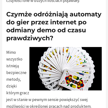
czujności one w dużych ilościach pojawiały.
Czymże odróżniają automaty
do gier przez internet po
odmiany demo od czasu
prawdziwych?
Mimo
wszystko
istnieją
bezpieczne
metody,
dzięki
którym gracz
jest w stanie w pewnym sensie powiększyć swej
możliwości w określonej pracach nad produktem.