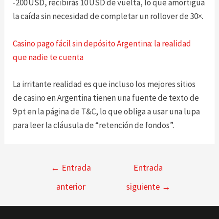
-200 USD, recibirás 10 USD de vuelta, lo que amortigua
la caída sin necesidad de completar un rollover de 30×.
Casino pago fácil sin depósito Argentina: la realidad
que nadie te cuenta
La irritante realidad es que incluso los mejores sitios
de casino en Argentina tienen una fuente de texto de
9 pt en la página de T&C, lo que obliga a usar una lupa
para leer la cláusula de “retención de fondos”.
Navegación
←
Entrada
Entrada
de
anterior
siguiente
→
entradas