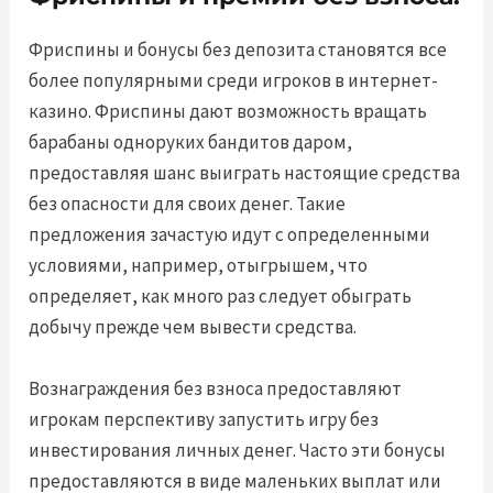
Фриспины и бонусы без депозита становятся все
более популярными среди игроков в интернет-
казино. Фриспины дают возможность вращать
барабаны одноруких бандитов даром,
предоставляя шанс выиграть настоящие средства
без опасности для своих денег. Такие
предложения зачастую идут с определенными
условиями, например, отыгрышем, что
определяет, как много раз следует обыграть
добычу прежде чем вывести средства.
Вознаграждения без взноса предоставляют
игрокам перспективу запустить игру без
инвестирования личных денег. Часто эти бонусы
предоставляются в виде маленьких выплат или