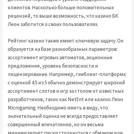
клиентов. Насколько больше положительных
рецензий, то выше возможность, что казино БК
Леон заботится о своих пользователях.
Рейтинг казино также имеет ключевую задачу. Он
образуется на базе разнообразных параметров:
ассортимент игровых автоматов, акционные
предложения, уровень безопасности и
лицензирование. Например, гэмблинг-платформа
с оценкой 4.5 из 5 обычно демонстрирует широкий
ассортимент слотов и игр за столом от известных
разработчиков, таких как NetEnt или казино Леон
Microgaming. Необходимо иметь в виду, что
значительный оценка не всегда предоставляет
совершенный впечатление, но он весьма
минимизирует риски столкнуться с обманом или