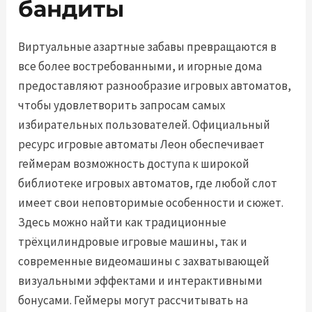
бандиты
Виртуальные азартные забавы превращаются в
все более востребованными, и игорные дома
предоставляют разнообразие игровых автоматов,
чтобы удовлетворить запросам самых
избирательных пользователей. Официальный
ресурс игровые автоматы Леон обеспечивает
геймерам возможность доступа к широкой
библиотеке игровых автоматов, где любой слот
имеет свои неповторимые особенности и сюжет.
Здесь можно найти как традиционные
трёхцилиндровые игровые машины, так и
современные видеомашины с захватывающей
визуальными эффектами и интерактивными
бонусами. Геймеры могут рассчитывать на