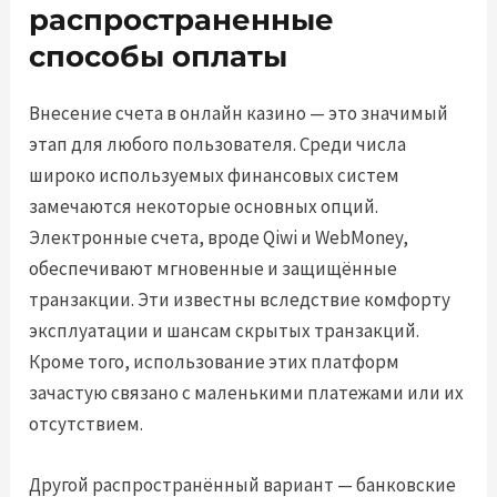
распространенные
способы оплаты
Внесение счета в онлайн казино — это значимый
этап для любого пользователя. Среди числа
широко используемых финансовых систем
замечаются некоторые основных опций.
Электронные счета, вроде Qiwi и WebMoney,
обеспечивают мгновенные и защищённые
транзакции. Эти известны вследствие комфорту
эксплуатации и шансам скрытых транзакций.
Кроме того, использование этих платформ
зачастую связано с маленькими платежами или их
отсутствием.
Другой распространённый вариант — банковские