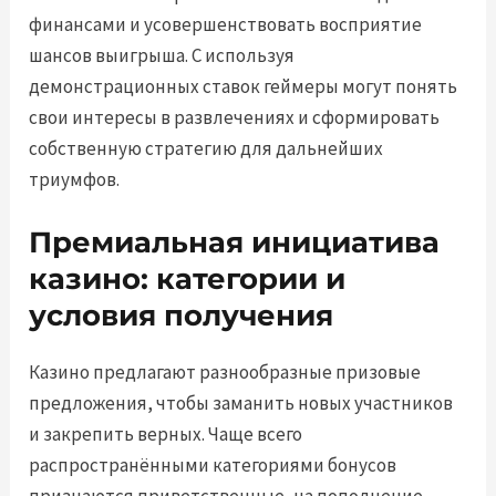
финансами и усовершенствовать восприятие
шансов выигрыша. С используя
демонстрационных ставок геймеры могут понять
свои интересы в развлечениях и сформировать
собственную стратегию для дальнейших
триумфов.
Премиальная инициатива
казино: категории и
условия получения
Казино предлагают разнообразные призовые
предложения, чтобы заманить новых участников
и закрепить верных. Чаще всего
распространёнными категориями бонусов
признаются приветственные, на пополнение