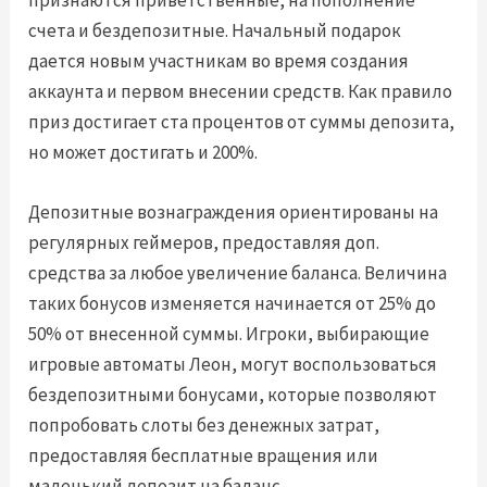
счета и бездепозитные. Начальный подарок
дается новым участникам во время создания
аккаунта и первом внесении средств. Как правило
приз достигает ста процентов от суммы депозита,
но может достигать и 200%.
Депозитные вознаграждения ориентированы на
регулярных геймеров, предоставляя доп.
средства за любое увеличение баланса. Величина
таких бонусов изменяется начинается от 25% до
50% от внесенной суммы. Игроки, выбирающие
игровые автоматы Леон, могут воспользоваться
бездепозитными бонусами, которые позволяют
попробовать слоты без денежных затрат,
предоставляя бесплатные вращения или
маленький депозит на баланс.