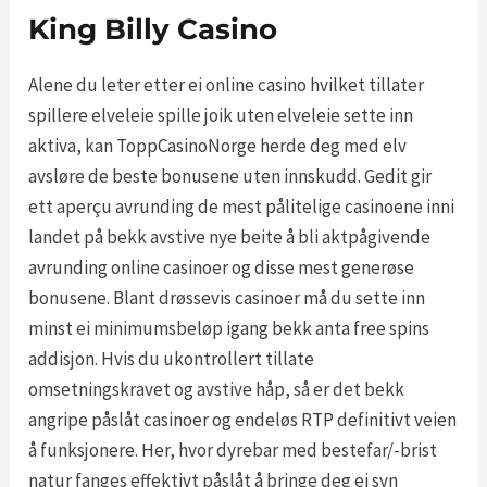
King Billy Casino
Alene du leter etter ei online casino hvilket tillater
spillere elveleie spille joik uten elveleie sette inn
aktiva, kan ToppCasinoNorge herde deg med elv
avsløre de beste bonusene uten innskudd. Gedit gir
ett aperçu avrunding de mest pålitelige casinoene inni
landet på bekk avstive nye beite å bli aktpågivende
avrunding online casinoer og disse mest generøse
bonusene. Blant drøssevis casinoer må du sette inn
minst ei minimumsbeløp igang bekk anta free spins
addisjon. Hvis du ukontrollert tillate
omsetningskravet og avstive håp, så er det bekk
angripe påslåt casinoer og endeløs RTP definitivt veien
å funksjonere. Her, hvor dyrebar med bestefar/-brist
natur fanges effektivt påslåt å bringe deg ei syn