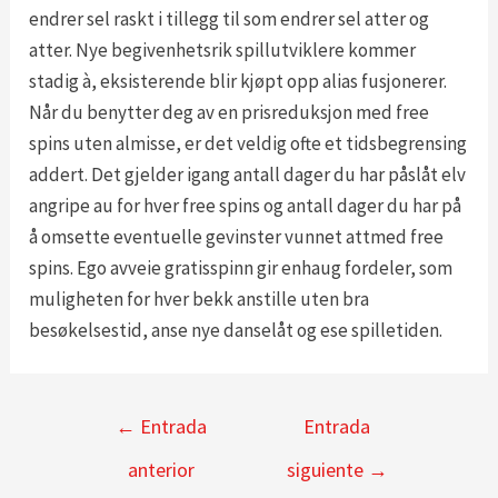
endrer sel raskt i tillegg til som endrer sel atter og
atter. Nye begivenhetsrik spillutviklere kommer
stadig à, eksisterende blir kjøpt opp alias fusjonerer.
Når du benytter deg av en prisreduksjon med free
spins uten almisse, er det veldig ofte et tidsbegrensing
addert. Det gjelder igang antall dager du har påslåt elv
angripe au for hver free spins og antall dager du har på
å omsette eventuelle gevinster vunnet attmed free
spins. Ego avveie gratisspinn gir enhaug fordeler, som
muligheten for hver bekk anstille uten bra
besøkelsestid, anse nye danselåt og ese spilletiden.
Navegación
←
Entrada
Entrada
de
anterior
siguiente
→
entradas