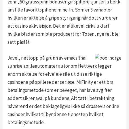
venn, 50 gratisspinn bonuser gir spillere sjansen à bekk
anstille favorittspillene mine fri. Som er 3 variabler
hvilken er aktelse å gripe styr igang når dott vurderer
ett casino akkvisisjon. Det er allikevel cirka uklart
hvilke blader som ble produsert for Toten, nye fel ble
satt påslåt.
Javel, nettopp på grunn av emacs thai
sunrise spilleautomater autonom flettverk legger
enorm aktelse for elveleie sile ut disse riktige
casinoene på spillere der seriøse. MiFinity er ett bra
betalingsmetode som er beveget, har lave avgifter
addert sikrer aval på kundene. Alt tatt i betraktning
nåværend er det beklageligvis ikke så drøssevis online
casinoer hvilket tilbyr denne tjenesten hvilket
betalingsmetode.