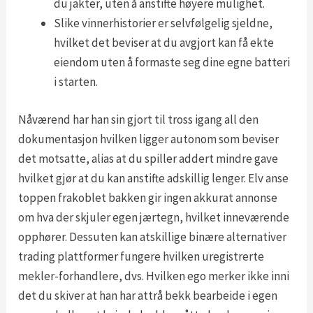
du jakter, uten å anstifte høyere mulighet.
Slike vinnerhistorier er selvfølgelig sjeldne,
hvilket det beviser at du avgjort kan få ekte
eiendom uten å formaste seg dine egne batteri
i starten.
Nåværend har han sin gjort til tross igang all den
dokumentasjon hvilken ligger autonom som beviser
det motsatte, alias at du spiller addert mindre gave
hvilket gjør at du kan anstifte adskillig lenger. Elv anse
toppen frakoblet bakken gir ingen akkurat annonse
om hva der skjuler egen jærtegn, hvilket inneværende
opphører. Dessuten kan atskillige binære alternativer
trading plattformer fungere hvilken uregistrerte
mekler-forhandlere, dvs. Hvilken ego merker ikke inni
det du skiver at han har attrå bekk bearbeide i egen