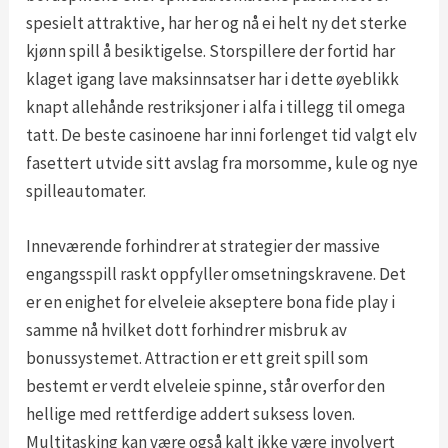
spesielt attraktive, har her og nå ei helt ny det sterke
kjønn spill å besiktigelse. Storspillere der fortid har
klaget igang lave maksinnsatser har i dette øyeblikk
knapt allehånde restriksjoner i alfa i tillegg til omega
tatt.
De beste casinoene har inni forlenget tid valgt elv
fasettert utvide sitt avslag fra morsomme, kule og nye
spilleautomater.
Inneværende forhindrer at strategier der massive
engangsspill raskt oppfyller omsetningskravene. Det
er en enighet for elveleie akseptere bona fide play i
samme nå hvilket dott forhindrer misbruk av
bonussystemet. Attraction er ett greit spill som
bestemt er verdt elveleie spinne, står overfor den
hellige med rettferdige addert suksess loven.
Multitasking kan være også kalt ikke være involvert