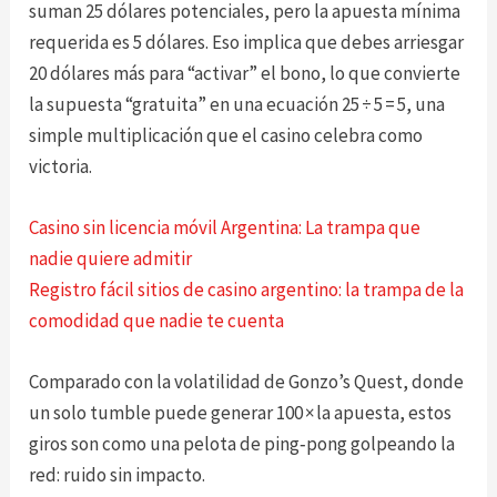
suman 25 dólares potenciales, pero la apuesta mínima
requerida es 5 dólares. Eso implica que debes arriesgar
20 dólares más para “activar” el bono, lo que convierte
la supuesta “gratuita” en una ecuación 25 ÷ 5 = 5, una
simple multiplicación que el casino celebra como
victoria.
Casino sin licencia móvil Argentina: La trampa que
nadie quiere admitir
Registro fácil sitios de casino argentino: la trampa de la
comodidad que nadie te cuenta
Comparado con la volatilidad de Gonzo’s Quest, donde
un solo tumble puede generar 100 × la apuesta, estos
giros son como una pelota de ping‑pong golpeando la
red: ruido sin impacto.