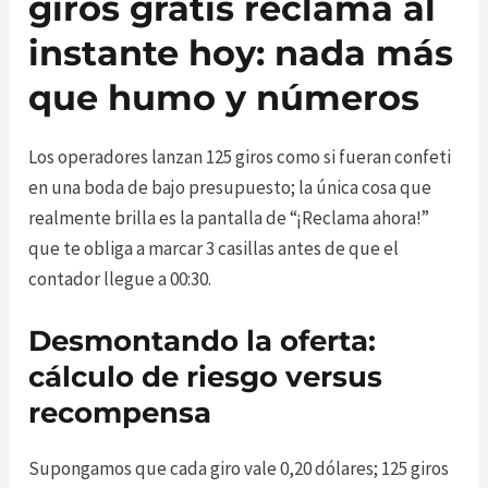
giros gratis reclamá al
instante hoy: nada más
que humo y números
Los operadores lanzan 125 giros como si fueran confeti
en una boda de bajo presupuesto; la única cosa que
realmente brilla es la pantalla de “¡Reclama ahora!”
que te obliga a marcar 3 casillas antes de que el
contador llegue a 00:30.
Desmontando la oferta:
cálculo de riesgo versus
recompensa
Supongamos que cada giro vale 0,20 dólares; 125 giros