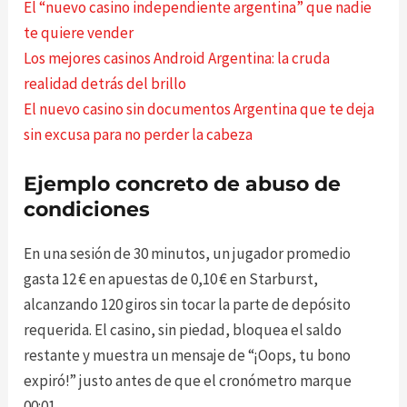
El “nuevo casino independiente argentina” que nadie
te quiere vender
Los mejores casinos Android Argentina: la cruda
realidad detrás del brillo
El nuevo casino sin documentos Argentina que te deja
sin excusa para no perder la cabeza
Ejemplo concreto de abuso de
condiciones
En una sesión de 30 minutos, un jugador promedio
gasta 12 € en apuestas de 0,10 € en Starburst,
alcanzando 120 giros sin tocar la parte de depósito
requerida. El casino, sin piedad, bloquea el saldo
restante y muestra un mensaje de “¡Oops, tu bono
expiró!” justo antes de que el cronómetro marque
00:01.