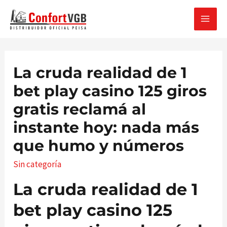
Ir
al
MAI
contenido
MEN
La cruda realidad de 1
bet play casino 125 giros
gratis reclamá al
instante hoy: nada más
que humo y números
Sin categoría
La cruda realidad de 1
bet play casino 125