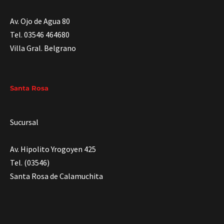
Av. Ojo de Agua 80
Tel. 03546 464680
Villa Gral. Belgrano
Santa Rosa
Sucursal
Av. Hipolito Yrogoyen 425
Tel. (03546)
Santa Rosa de Calamuchita