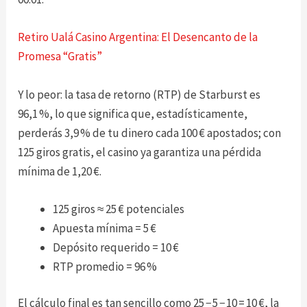
Retiro Ualá Casino Argentina: El Desencanto de la
Promesa “Gratis”
Y lo peor: la tasa de retorno (RTP) de Starburst es
96,1 %, lo que significa que, estadísticamente,
perderás 3,9 % de tu dinero cada 100 € apostados; con
125 giros gratis, el casino ya garantiza una pérdida
mínima de 1,20 €.
125 giros ≈ 25 € potenciales
Apuesta mínima = 5 €
Depósito requerido = 10 €
RTP promedio = 96 %
El cálculo final es tan sencillo como 25 − 5 − 10 = 10 €, la